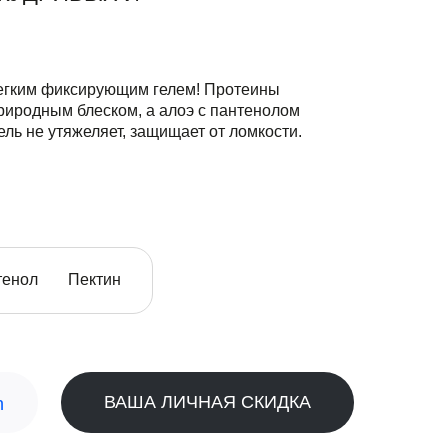
легким фиксирующим гелем! Протеины
природным блеском, а алоэ с пантенолом
ель не утяжеляет, защищает от ломкости.
тенол
Пектин
ВАША ЛИЧНАЯ СКИДКА
n