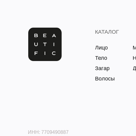
КАТАЛОГ
Лицо
М
Тело
Н
Загар
Д
Волосы
ИНН: 7709490887