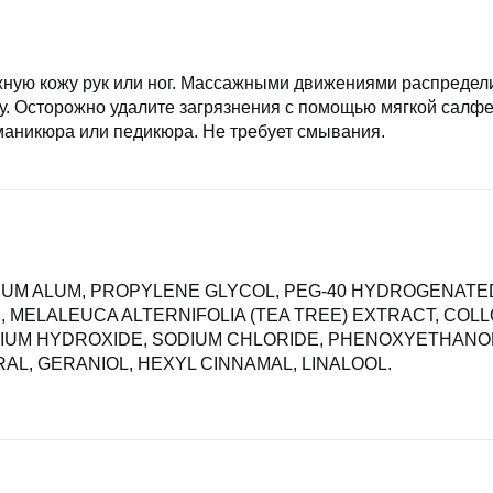
ную кожу рук или ног. Массажными движениями распредели
ну. Осторожно удалите загрязнения с помощью мягкой салфе
 маникюра или педикюра. Не требует смывания.
IUM ALUM, PROPYLENE GLYCOL, PEG-40 HYDROGENATE
, MELALEUCA ALTERNIFOLIA (TEA TREE) EXTRACT, COLL
IUM HYDROXIDE, SODIUM CHLORIDE, PHENOXYETHANO
AL, GERANIOL, HEXYL CINNAMAL, LINALOOL.